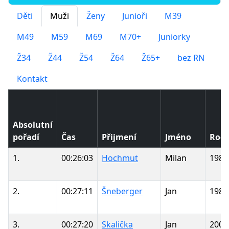
Děti
Muži
Ženy
Junioři
M39
M49
M59
M69
M70+
Juniorky
Ž34
Ž44
Ž54
Ž64
Ž65+
bez RN
Kontakt
Absolutní
pořadí
Čas
Přijmení
Jméno
Ročn
1.
00:26:03
Hochmut
Milan
1987
2.
00:27:11
Šneberger
Jan
1985
3.
00:27:20
Skalička
Jan
2000