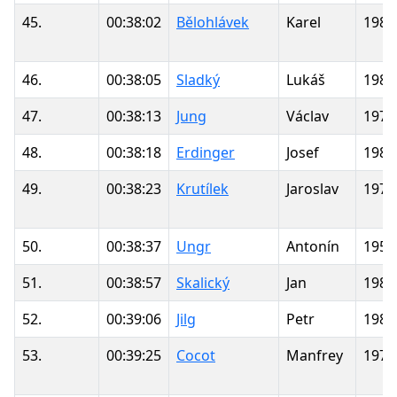
45.
00:38:02
Bělohlávek
Karel
1981
46.
00:38:05
Sladký
Lukáš
1987
47.
00:38:13
Jung
Václav
1977
48.
00:38:18
Erdinger
Josef
1981
49.
00:38:23
Krutílek
Jaroslav
1970
50.
00:38:37
Ungr
Antonín
1952
51.
00:38:57
Skalický
Jan
1981
52.
00:39:06
Jilg
Petr
1986
53.
00:39:25
Cocot
Manfrey
1972