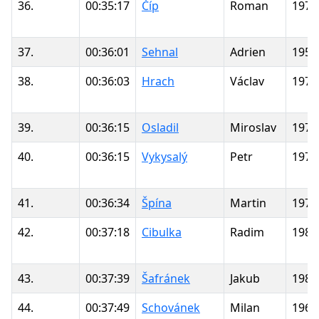
36.
00:35:17
Číp
Roman
1970
37.
00:36:01
Sehnal
Adrien
1953
38.
00:36:03
Hrach
Václav
1974
39.
00:36:15
Osladil
Miroslav
1977
40.
00:36:15
Vykysalý
Petr
1972
41.
00:36:34
Špína
Martin
1974
42.
00:37:18
Cibulka
Radim
1989
43.
00:37:39
Šafránek
Jakub
1983
44.
00:37:49
Schovánek
Milan
1962