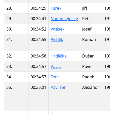
28.
00:34:29
Turek
Jiří
1962
29.
00:34:41
Nademlejnský
Petr
1978
30.
00:34:52
Vitásek
Josef
1958
31.
00:34:55
Pichlík
Roman
1977
32.
00:34:56
Hrdlička
Dušan
1973
33.
00:34:57
Vávra
Pavel
1968
34.
00:34:57
Fencl
Radek
1965
35.
00:35:01
Pavlišen
Alexandr
1969