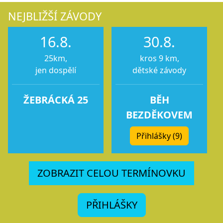
NEJBLIŽŠÍ ZÁVODY
16.8.
30.8.
25km,
kros 9 km,
jen dospělí
dětské závody
ŽEBRÁCKÁ 25
BĚH
BEZDĚKOVEM
Přihlášky (9)
ZOBRAZIT CELOU TERMÍNOVKU
PŘIHLÁŠKY