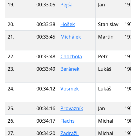
19.
00:33:05
Pejša
Jan
1975
20.
00:33:38
Hošek
Stanislav
1974
21.
00:33:45
Michálek
Martin
1975
22.
00:33:48
Chochola
Petr
1977
23.
00:33:49
Beránek
Lukáš
1985
24.
00:34:12
Vosmek
Lukáš
1983
25.
00:34:16
Provazník
Jan
1979
26.
00:34:17
Flachs
Michal
1987
27.
00:34:20
Zadražil
Michal
1979