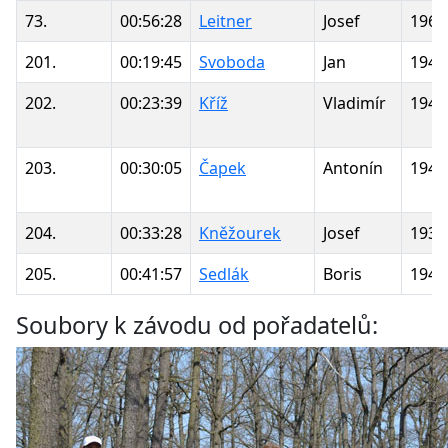
73.
00:56:28
Leitner
Josef
1969
201.
00:19:45
Svoboda
Jan
1943
202.
00:23:39
Kříž
Vladimír
1943
203.
00:30:05
Čapek
Antonín
1941
204.
00:33:28
Kněžourek
Josef
1939
205.
00:41:57
Sedlák
Boris
1949
Soubory k závodu od pořadatelů: