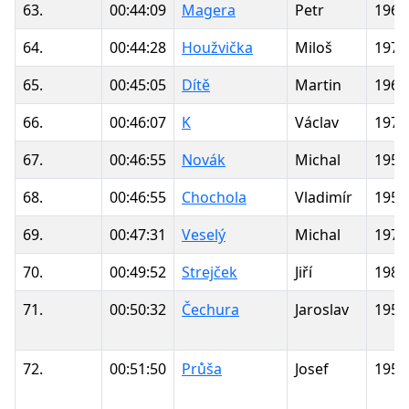
63.
00:44:09
Magera
Petr
1966
64.
00:44:28
Houžvička
Miloš
1978
65.
00:45:05
Dítě
Martin
1968
66.
00:46:07
K
Václav
1975
67.
00:46:55
Novák
Michal
1958
68.
00:46:55
Chochola
Vladimír
1950
69.
00:47:31
Veselý
Michal
1975
70.
00:49:52
Strejček
Jiří
1983
71.
00:50:32
Čechura
Jaroslav
1955
72.
00:51:50
Průša
Josef
1952