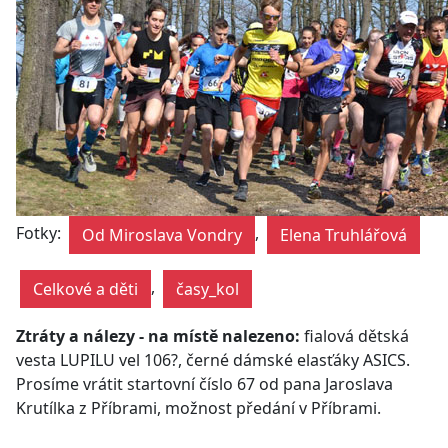
Fotky:
,
Od Miroslava Vondry
Elena Truhlářová
,
Celkové a děti
časy_kol
Ztráty a nálezy - na místě nalezeno:
fialová dětská
vesta LUPILU vel 106?, černé dámské elasťáky ASICS.
Prosíme vrátit startovní číslo 67 od pana Jaroslava
Krutílka z Příbrami, možnost předání v Příbrami.